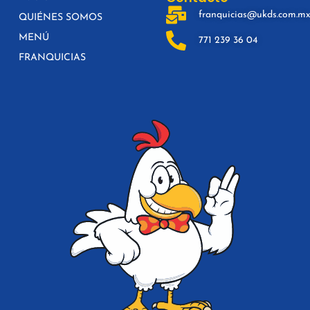
franquicias@ukds.com.m
QUIÉNES SOMOS
MENÚ
771 239 36 04
FRANQUICIAS