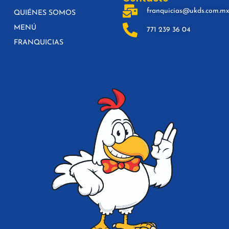
franquicias@ukds.com.m
QUIÉNES SOMOS
MENÚ
771 239 36 04
FRANQUICIAS