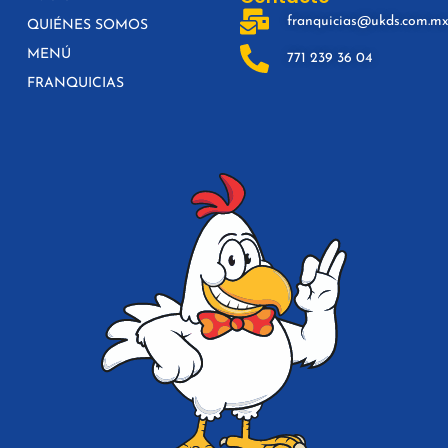
franquicias@ukds.com.m
QUIÉNES SOMOS
MENÚ
771 239 36 04
FRANQUICIAS