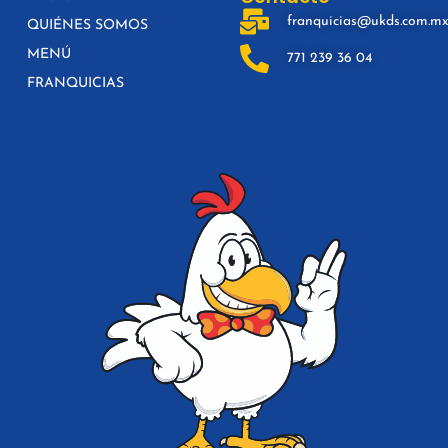
franquicias@ukds.com.m
QUIÉNES SOMOS
MENÚ
771 239 36 04
FRANQUICIAS