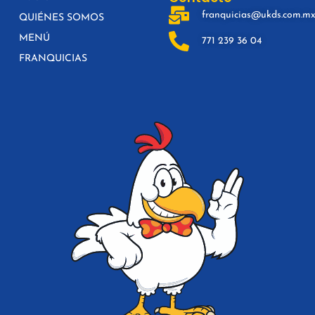
franquicias@ukds.com.m
QUIÉNES SOMOS
MENÚ
771 239 36 04
FRANQUICIAS