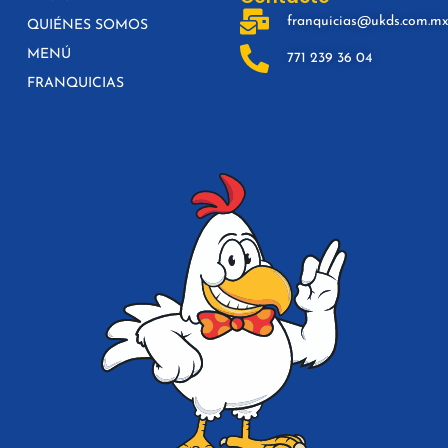
franquicias@ukds.com.m
QUIÉNES SOMOS
MENÚ
771 239 36 04
FRANQUICIAS